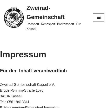
Zweirad-
Zum
Gemeinschaft
Inhalt
springen
Radsport. Rennsport. Breitensport. Für
Kassel.
Impressum
Für den Inhalt verantwortlich
Zweirad-Gemeinschaft Kassel e.V.
Brüder-Grimm-Straße 157c
34134 Kassel
Tel.: 0561 9413841
E-Mail: vorstand[ät]zweirad-kassel.de