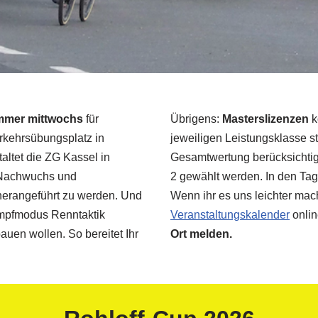
immer mittwochs
für
Übrigens:
Masterslizenzen
k
erkehrsübungsplatz in
jeweiligen Leistungsklasse s
altet die ZG Kassel in
Gesamtwertung berücksichtigt
n Nachwuchs und
2 gewählt werden. In den Tag
erangeführt zu werden. Und
Wenn ihr es uns leichter ma
kampfmodus Renntaktik
Veranstaltungskalender
onlin
auen wollen. So bereitet Ihr
Ort melden.