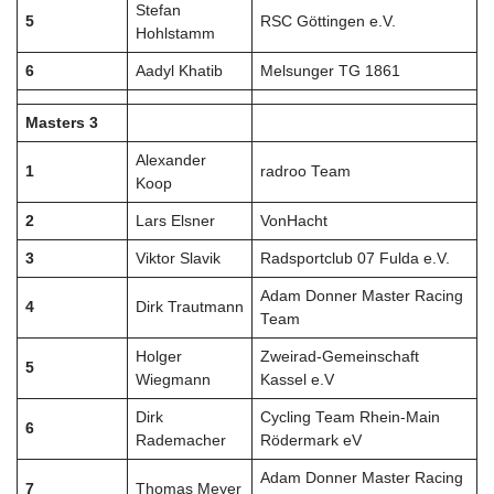
Stefan
5
RSC Göttingen e.V.
Hohlstamm
6
Aadyl Khatib
Melsunger TG 1861
Masters 3
Alexander
1
radroo Team
Koop
2
Lars Elsner
VonHacht
3
Viktor Slavik
Radsportclub 07 Fulda e.V.
Adam Donner Master Racing
4
Dirk Trautmann
Team
Holger
Zweirad-Gemeinschaft
5
Wiegmann
Kassel e.V
Dirk
Cycling Team Rhein-Main
6
Rademacher
Rödermark eV
Adam Donner Master Racing
7
Thomas Meyer