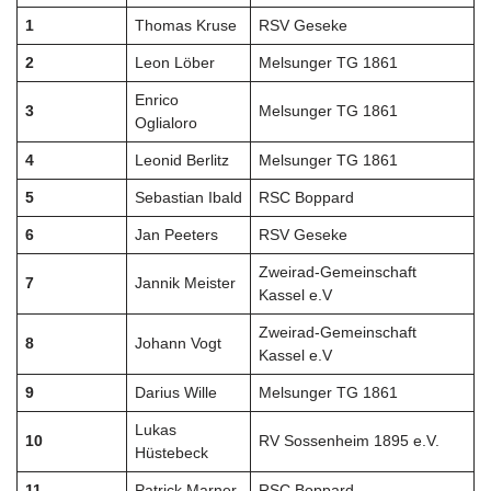
1
Thomas Kruse
RSV Geseke
2
Leon Löber
Melsunger TG 1861
Enrico
3
Melsunger TG 1861
Oglialoro
4
Leonid Berlitz
Melsunger TG 1861
5
Sebastian Ibald
RSC Boppard
6
Jan Peeters
RSV Geseke
Zweirad-Gemeinschaft
7
Jannik Meister
Kassel e.V
Zweirad-Gemeinschaft
8
Johann Vogt
Kassel e.V
9
Darius Wille
Melsunger TG 1861
Lukas
10
RV Sossenheim 1895 e.V.
Hüstebeck
11
Patrick Marner
RSC Boppard